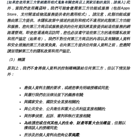
 此
[如果您使用第三方营銷應用程式蒐集有關您商店上買家活動的資訊，請插入]
外，當我們使用
商店
時
，
我們可能會
使用
第三方功能或服務（包括Apps 
Store、支付閘道或物流服務提供者的應用程式）。請注意，此類功能或服
務由第三方提供。本隱私政策中描述的規則和程式不適用於此類第三方功能
和服務。您向第三方商店或服務提供的任何資訊將直接提供給這些服務的網
路運營商。即使您通過商店訪問，您也必須遵守這些第三方的適用隱私政策
和用戶協定（如果有）。我們不對任何第三方商店的內容以及有關個人資料
和安全措施的第三方政策負責。在向第三方提供任何個人資料之前，您應閱
讀並理解第三方的隱私政策和用戶協定。
（3） 轉讓
原則上，我們不會將個人資料的控制權轉讓給任何第三方，但以下情況除
外：
應個人資料主體的要求，或經您事先明確授權或同意;
與履行我們在法律法規下的義務有關;
與國家安全、國防安全直接相關的;
與公共安全、公共衛生和重大公共利益直接相關的;
與刑事偵查、起訴、審判和執行直接相關;
為維護您
或任何其他人的生命、財產等重大合法權益
，但難以
獲得該人的授權同意;
所涉及的個人資料由您
向公眾揭露
;