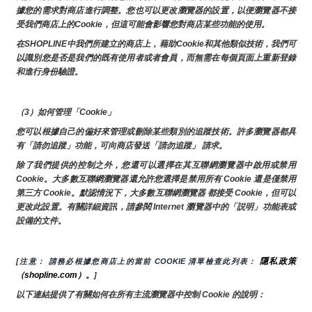
據您的需求對商店進行調整。您也可以更改瀏覽器的設置，以便瀏覽器不接
受我們商店上的Cookie，但這可能會影響您對商店某些功能的使用。
在SHOPLINE中我們所建立的商店上，藉助Cookie和其他類似技術，我們可
以識別您是否是我們的既有使用者或者會員，而無需在每個頁面上重新登錄
和進行身份驗證。
（3）如何管理「Cookie」
您可以根據自己的偏好來管理或刪除某些類別的追蹤技術。許多瀏覽器都具
有「請勿追蹤」功能，可向商店發送「請勿追蹤」 請求。
除了我們提供的控制之外，您還可以選擇在其互聯網瀏覽器中啟用或禁用
Cookie。大多數互聯網瀏覽器還允許您選擇是禁用所有 Cookie 還是僅禁用
第三方 Cookie。默認情況下，大多數互聯網瀏覽器 都接受 Cookie，但可以
更改此設置。有關詳細資訊，請參閱 Internet 瀏覽器中的「説明」功能表或
設備的文件。
隱私政策
[注意： 請務必根據您商店上的當前 COOKIE 清單檢查此列表： 
（shopline.com）。
]
以下連結提供了有關如何在所有主流瀏覽器中控制 Cookie 的說明：