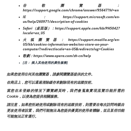
谷歌瀏覽器：
https://support.google.com/chrome/answer/95647?hl=en
IE：https://support.microsoft.com/en-
us/help/260971/description-of-cookies
Safari（桌面版）：https://support.apple.com/kb/PH5042?
locale=en_US
火狐瀏覽器：https://support.mozilla.org/en-
US/kb/cookies-information-websites-store-on-your-
computer?redirectlocale=en-US&redirectslug=Cookies
歌劇：https://www.opera.com/zh-cn/help
[注： 插入其他使用的廣告服務]
如果您使用任何其他瀏覽器，請參閱瀏覽器提供的文件。
在商店上，您可以通過清除緩存來刪除現有的追蹤技術。
當您在未登錄的情況下瀏覽網頁時，我們會蒐集實現流覽功能所需的
Cookie，以便為您提供相關服務。
請注意，如果您拒絕使用或刪除現有的追蹤技術，則需要在每次訪問時親自
更改使用者設置，我們可能無法為您提供優質的使用者體驗，並且某些功能
可能無法正常運行。