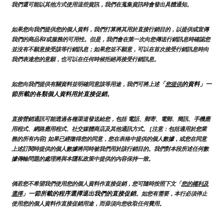
我們還可能以其他方式使用這些資訊，我們在蒐集資訊時會發出具體通知。
如果您向我們提供您的個人資料，我們打算將其用於直接行銷目的，以提供或宣傳
我們的商品和/或服務的可用性。但是，我們會在第一次向您傳送行銷訊息時確認您
並沒有不願意接受該等行銷訊息；如果您並不願意，可以在首次接受行銷訊息時向
我們表達您的意願，也可以在任何時候拒絕再接受行銷訊息。
「
的資料」一
如您向我們提供有關資料並明確同意該等用途，我們可將上述
您提供
節所載的各類個人資料用於直接促銷。
直接營銷通訊可能透過各種渠道發送給您，包括 電話、郵寄、電郵、簡訊、手機應
用程式、網路應用程式、社交媒體商店及其他通訊方式。 [注意：包括適用於您業
務的所有內容] 如果已經徵得您的同意，您在表格中提供的個人數據，或您在同意
上述訂閱時提供的個人數據將同時被我們用於該行銷目的。我們對本段所述任何數
據傳輸問題的處理將與本隱私政策中提供的內容保持一致。
倘若您不希望我們使用您的個人資料作直接促銷，您可隨時按照下文「
您的權利及
」一節所載的程序選擇退出我們的直接促銷
選擇
。如您有需要，本行必須停止
使用您的個人資料作直接促銷用途，而毋須向您收取任何費用。