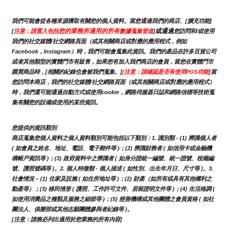
我們可能會從各種來源獲取有關您的個人資料。當您通過我們的商店、[擴充功能]
您的業務所適用的所有
或通過
[
注意：請置入包括
數據蒐集管道
]
您訪問和/或使用
我們的社交媒體/社交網路頁面（或其相關商店或對應的應用程式，例如
Facebook，Instagram）時，我們可能會蒐集此資訊。我們的產品在許多百貨公司
或者其他類型的實體門市有販售，如果您有加入我們商店的會員，當您在實體門市
購買商品時，[相關的紀錄也會被我們蒐集。]
[注意：請確認是否有使用POS功能]
當
您訪問本商店，我們的社交媒體/社交網路頁面（或其相關商店或對應的應用程式）
時，我們還可能通過自動方式或使用cookie，網路伺服器日誌和網路信標等技術蒐
集有關您的設備或使用的某些資訊。
您提供的資訊類別
商店蒐集您個人資料之個人資料類別可能包括以下類別：1. 識別類 - (1) 辨識個人者 
( 如會員之姓名、地址、電話、電子郵件等 )；(2) 辨識財務者 ( 如信用卡或金融機
構帳戶資訊等 )；(3) 政府資料中之辨識者 ( 如身分證統一編號、統一證號、稅籍編
號、護照號碼等 )。2. 個人特徵類 - 個人描述 ( 如性別、出生年月日、尺寸等 )。3.
社會情況 – (1) 住家及設施 ( 如住所地址等 )；(2) 財產（如所有或具有其他權利之
動產等）；(3) 移民情形 ( 護照、工作許可文件、居留證明文件等 )；(4) 生活格調 ( 
如使用消費品之種類及服務之細節等 )；(5) 慈善機構或其他團體之會員資格 ( 如社
團法人、俱樂部或其他志願團體參與者紀錄等 )。
[注意：請務必列出適用於您業務的所有內容]