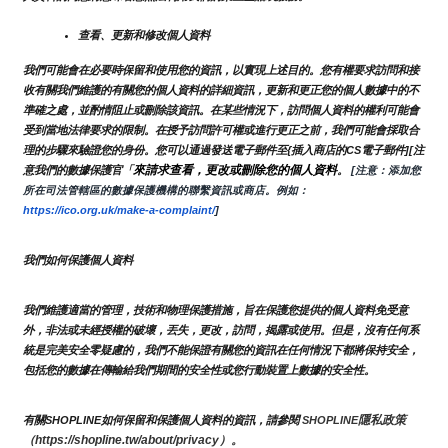
查看、更新和修改個人資料
我們可能會在必要時保留和使用您的資訊，以實現上述目的。您有權要求訪問和接
收有關我們維護的有關您的個人資料的詳細資訊，更新和更正您的個人數據中的不
準確之處，並酌情阻止或刪除該資訊。在某些情況下，訪問個人資料的權利可能會
受到當地法律要求的限制。在授予訪問許可權或進行更正之前，我們可能會採取合
理的步驟來驗證您的身份。您可以通過發送電子郵件至{插入商店的CS電子郵件][注
來請求查看，更改或刪除您的個人資料
意我們的數據保護官「
。
 [注意：添加您
所在司法管轄區的數據保護機構的聯繫資訊或商店。例如：
https://ico.org.uk/make-a-complaint/
]
我們如何保護個人資料
我們維護適當的管理，技術和物理保護措施，旨在保護您提供的個人資料免受意
外，非法或未經授權的破壞，丟失，更改，訪問，揭露或使用。但是，沒有任何系
統是完美安全零疑慮的，我們不能保證有關您的資訊在任何情況下都將保持安全，
包括您的數據在傳輸給我們期間的安全性或您行動裝置上數據的安全性。
隱私政策 
有關SHOPLINE如何保留和保護個人資料的資訊，請參閱 
SHOPLINE
（https://shopline.tw/about/privacy）。 