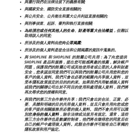
與履行我們在法律法規下的義務有關;
與國家安全、國防安全直接相關的;
與公共安全、公共衛生和重大公共利益直接相關的;
與刑事偵查、起訴、審判和執行直接相關;
為維護您
或任何其他人的生命、財產等重大合法權益
，但難以
取得該人的同意;
所涉及的個人資料由您
向公眾揭露
;
所涉及的個人資料是從合法和公開揭露的資訊中蒐集的。
與 SHOPLINE 和 SHOPLINE 的附屬公司共用：為了向您提供 
SHOPLINE 產品和服務，提出您可能感興趣的推薦，解決帳戶
問題，保護我們的附屬公司或其他使用者或公眾的人身和財產
安全，您承認並同意我們可以與我們的附屬公司共用您和您的
客戶的個人資料。我們只會在必要的範圍內共享個人資料，並
受本隱私政策規定的目的的約束。如果我們共用敏感個人資料
或我們的關聯公司出於不同目的使用和處理個人資料，我們將
再次尋求您的授權和同意。
與我們的第三方合作夥伴共享：我們只會出於合法、正當、必
要、具體和明確的目的共用個人資料，並且只會共用向您或您
的客戶提供相關服務所必需的個人資料。我們不會共用可以識
別您
身份的個人資料
，除非法律或法規另有規定。通常，這些
第三方合作夥伴也是數據控制者，他們將在徵得您的同意后在
自己的帳戶中處理個人資料。此類合作夥伴可能有自己單獨的
隱私政策和用戶協定。