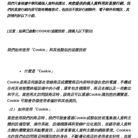
您提供的個人資料用於直接行銷
我們只會根據中華民國個人資料保護法，將
。我
們的直接行銷內容可能有幾種形式，包括但不限於行銷郵件、電子郵件和簡訊，其
詳情列於以下小節。
[注意：如果已啟動 COOKIE/追蹤技術，請插入以下部分]
我們如何使用「Cookie」和其他類似的追蹤技術
什麼是「Cookie」
Cookie是商店伺服器在登錄商店或瀏覽商店內容時存儲在您的電腦，手機或
任何其他智慧終端設備中的小檔，通常包含標識符，商店名稱以及一些數位
和字元。當您再次訪問該商店時，該商店可以通過Cookie識別您的瀏覽器。
Cookie 可能會存儲使用者偏好和其他資訊。
（2） 如何使用「Cookie」
當您使用我們的商店時，我們可能會通過Cookie或類似技術蒐集個人資料主
體的設備型號、操作系統、設備標識碼和登錄IP位址資訊，並緩存個人資料
主體的瀏覽資訊和點擊資訊，以便查看個人資料主體的網路環境。Cookies
允許我們在訪問商店時識別您的身份，不斷優化商店的使用者友好性，並根