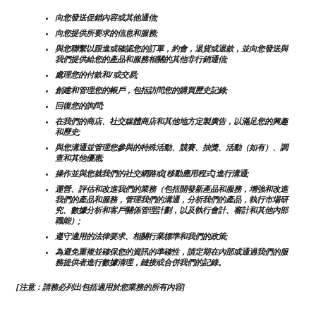
向您發送促銷內容或其他通信;
向您提供所要求的信息和服務;
與您聯繫以跟進或確認您的訂單，約會，退貨或退款，並向您發送與
我們提供給您的產品和服務相關的其他非行銷通信;
處理您的付款和/或交易;
創建和管理您的帳戶，包括訪問您的購買歷史記錄;
回復您的詢問;
在我們的商店、社交媒體商店和其他地方定製廣告，以滿足您的興趣
和歷史;
與您溝通並管理您參與的特殊活動、競賽、抽獎、活動（如有）、調
查和其他優惠;
操作並與您就我們的社交網路或[移動應用程式]進行溝通;
運營、評估和改進我們的業務（包括開發新產品和服務，增強和改進
我們的產品和服務，管理我們的溝通，分析我們的產品，執行市場研
究、數據分析和客戶關係管理計劃，以及執行會計、審計和其他內部
職能）;
遵守適用的法律要求、相關行業標準和我們的政策;
為避免重複並確保您的資訊的準確性，請定期在內部或通過我們的服
務提供者進行數據清理，鏈接或合併我們的記錄。
[注意：請務必列出包括適用於您業務的所有內容]